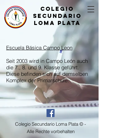
Colegio
Secundario
Loma Plata
Escuela Básica Campo Leon
Seit 2003 wird in Campo León auch
die 7., 8. und 9. Klasse geführt.
Diese befinden sich auf demselben
Komplex der Primarschule.
Colegio Secundario Loma Plata © -
Alle Rechte vorbehalten