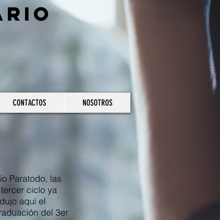
ario
CONTACTOS
NOSOTROS
io Paratodo, las
tercer ciclo ya
dujo aquí el
graduación del 3er