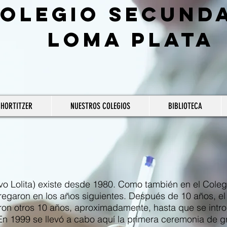
olegio Secund
Loma Plata
CHORTITZER
NUESTROS COLEGIOS
BIBLIOTECA
vo Lolita) existe desde 1980. Como también en el Coleg
egaron en los años siguientes. Después de 10 años, el 
on otros 10 años, aproximadamente, hasta que se intro
. En 1999 se llevó a cabo aquí la primera ceremonia de 